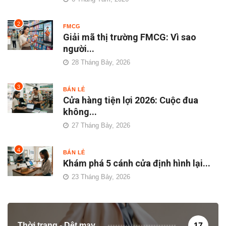
2
FMCG
Giải mã thị trường FMCG: Vì sao
người...
28 Tháng Bảy, 2026
3
BÁN LẺ
Cửa hàng tiện lợi 2026: Cuộc đua
không...
27 Tháng Bảy, 2026
4
BÁN LẺ
Khám phá 5 cánh cửa định hình lại...
23 Tháng Bảy, 2026
Thời trang - Dệt may
17