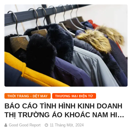
THỜI TRANG - DỆT MAY
THƯƠNG MẠI ĐIỆN TỬ
BÁO CÁO TÌNH HÌNH KINH DOANH
THỊ TRƯỜNG ÁO KHOÁC NAM HIỆN
NAY
Good Good Report
11 Tháng Một, 2024