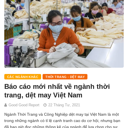
CÁC NGÀNH KHÁC
THỜI TRANG - DỆT MAY
Báo cáo mới nhất về ngành thời
trang, dệt may Việt Nam
Good Good Report
22 Tháng Tư, 2021
Ngành Thời Trang và Công Nghiệp dệt may tại Việt Nam là một
trong những ngành có tỉ lệ cạnh tranh cao do cơ hội, nhưng bạn
đã bao giờ đọc những thông kê của ngành để lựa chọn cho sự