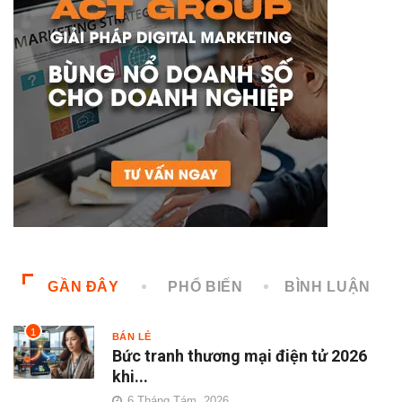
GẦN ĐÂY
PHỔ BIẾN
BÌNH LUẬN
1
BÁN LẺ
Bức tranh thương mại điện tử 2026
khi...
6 Tháng Tám, 2026