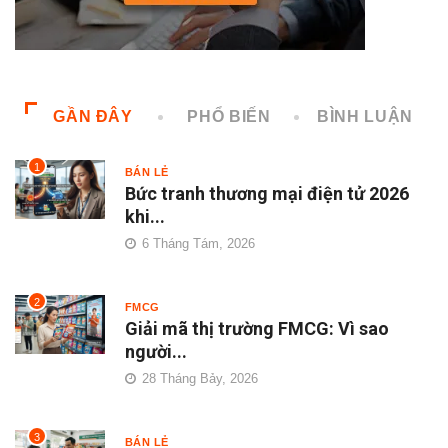
GẦN ĐÂY
PHỔ BIẾN
BÌNH LUẬN
1
BÁN LẺ
Bức tranh thương mại điện tử 2026
khi...
6 Tháng Tám, 2026
2
FMCG
Giải mã thị trường FMCG: Vì sao
người...
28 Tháng Bảy, 2026
3
BÁN LẺ