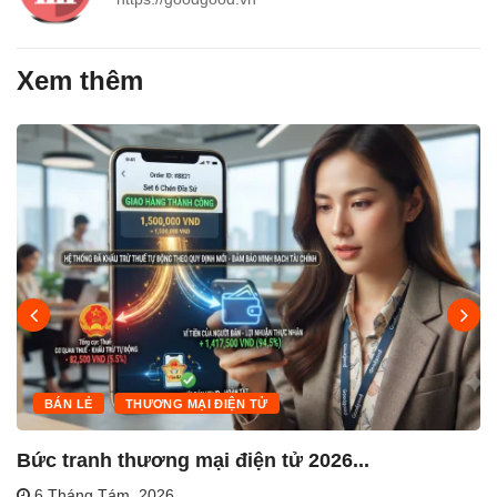
Xem thêm
BÁN LẺ
THƯƠNG MẠI ĐIỆN TỬ
Bức tranh thương mại điện tử 2026...
6 Tháng Tám, 2026