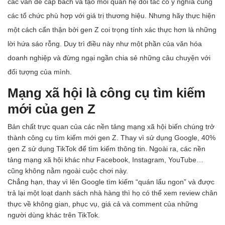
các vấn đề cấp bách và tạo mối quan hệ đối tác có ý nghĩa cùng
các tổ chức phù hợp với giá trị thương hiệu. Nhưng hãy thực hiện
một cách cẩn thận bởi gen Z coi trọng tính xác thực hơn là những
lời hứa sáo rỗng. Duy trì điều này như một phần của văn hóa
doanh nghiệp và đừng ngại ngần chia sẻ những câu chuyện với
đối tượng của mình.
Mạng xã hội là công cụ tìm kiếm
mới của gen Z
Bản chất trực quan của các nền tảng mạng xã hội biến chúng trở
thành công cụ tìm kiếm mới gen Z. Thay vì sử dụng Google, 40%
gen Z sử dụng TikTok để tìm kiếm thông tin. Ngoài ra, các nền
tảng mạng xã hội khác như Facebook, Instagram, YouTube…
cũng không nằm ngoài cuộc chơi này.
Chẳng hạn, thay vì lên Google tìm kiếm “quán lẩu ngon” và được
trả lại một loạt danh sách nhà hàng thì họ có thể xem review chân
thực về không gian, phục vụ, giá cả và comment của những
người dùng khác trên TikTok.