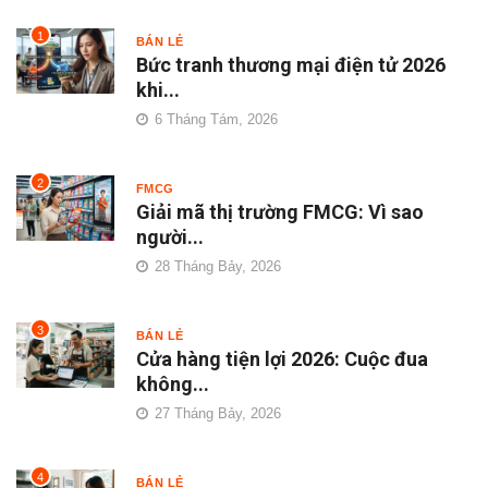
1
BÁN LẺ
Bức tranh thương mại điện tử 2026
khi...
6 Tháng Tám, 2026
2
FMCG
Giải mã thị trường FMCG: Vì sao
người...
28 Tháng Bảy, 2026
3
BÁN LẺ
Cửa hàng tiện lợi 2026: Cuộc đua
không...
27 Tháng Bảy, 2026
4
BÁN LẺ