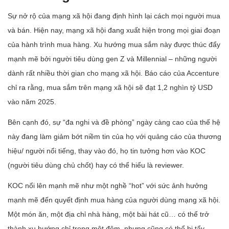
Sự nở rộ của mạng xã hội đang định hình lại cách mọi người mua
và bán. Hiện nay, mạng xã hội đang xuất hiện trong mọi giai đoạn
của hành trình mua hàng. Xu hướng mua sắm này được thúc đẩy
mạnh mẽ bởi người tiêu dùng gen Z và Millennial – những người
dành rất nhiều thời gian cho mạng xã hội. Báo cáo của Accenture
chỉ ra rằng, mua sắm trên mạng xã hội sẽ đạt 1,2 nghìn tỷ USD
vào năm 2025.
Bên cạnh đó, sự “đa nghi và đề phòng” ngày càng cao của thế hệ
này đang làm giảm bớt niềm tin của họ với quảng cáo của thương
hiệu/ người nổi tiếng, thay vào đó, họ tin tưởng hơn vào KOC
(người tiêu dùng chủ chốt) hay có thể hiểu là reviewer.
KOC nổi lên mạnh mẽ như một nghề “hot” với sức ảnh hưởng
mạnh mẽ đến quyết định mua hàng của người dùng mạng xã hội.
Một món ăn, một địa chỉ nhà hàng, một bài hát cũ… có thể trở
thành xu hướng chỉ trong một đêm, nhưng cũng có thể bị tẩy