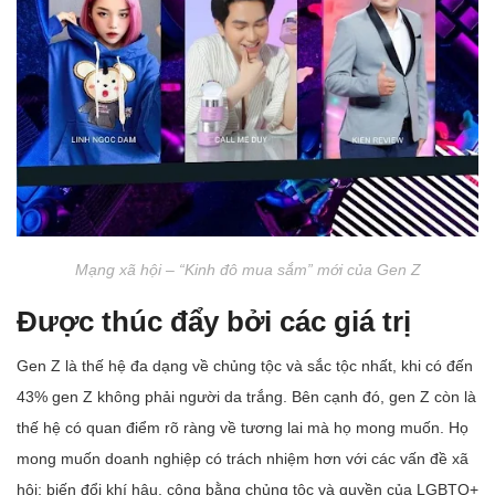
Mạng xã hội – “Kinh đô mua sắm” mới của Gen Z
Được thúc đẩy bởi các giá trị
Gen Z là thế hệ đa dạng về chủng tộc và sắc tộc nhất, khi có đến
43% gen Z không phải người da trắng. Bên cạnh đó, gen Z còn là
thế hệ có quan điểm rõ ràng về tương lai mà họ mong muốn. Họ
mong muốn doanh nghiệp có trách nhiệm hơn với các vấn đề xã
hội: biến đổi khí hậu, công bằng chủng tộc và quyền của LGBTQ+