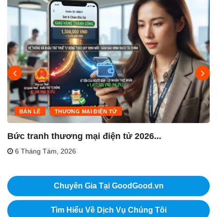
BÁN LẺ
THƯƠNG MẠI ĐIỆN TỬ
Bức tranh thương mại điện tử 2026...
6 Tháng Tám, 2026
Chuyên Gia Tại GoodGood.vn
Tìm Hiểu Về Dịch Vụ Chúng Tôi