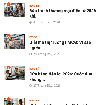
1
BÁN LẺ
Bức tranh thương mại điện tử 2026
khi...
6 Tháng Tám, 2026
2
FMCG
Giải mã thị trường FMCG: Vì sao
người...
28 Tháng Bảy, 2026
3
BÁN LẺ
Cửa hàng tiện lợi 2026: Cuộc đua
không...
27 Tháng Bảy, 2026
4
BÁN LẺ