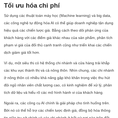
Tối ưu hóa chi phí
Sử dụng các thuật toán máy học (Machine learning) và big data,
các công nghệ tự động hóa AI có thể giúp doanh nghiệp tận dụng
hiệu quả các chiến lược giá. Bằng cách theo dõi phản ứng của
khách hàng với các điểm giá khác nhau của sản phẩm, phân tích
phạm vi giá của đối thủ cạnh tranh cũng như triển khai các chiến
dịch giảm giá tốt hơn.
Ví dụ, một siêu thị có hệ thống chi nhánh và cửa hàng trải khắp
các khu vực thành thị và cả nông thôn. Nhìn chung, các chi nhánh
ở nông thôn có nhiều khả năng gặp khó khăn trong việc thu hút
đội ngũ nhân viên chất lượng cao, có kinh nghiệm để xử lý, phân
tích dữ liệu và hiểu rõ các mô hình hành vi của khách hàng.
Ngoài ra, các công cụ AI chính là giải pháp cho tình huống trên.
Bởi nó có thể hỗ trợ các chiến lược định giá, đồng bộ hóa thông
tin giữa trụ sở chính và các chi nhánh ở bất cứ nơi nào trên đất