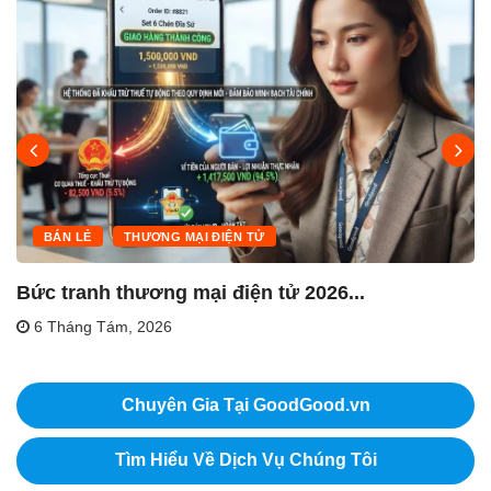
BÁN LẺ
THƯƠNG MẠI ĐIỆN TỬ
Bức tranh thương mại điện tử 2026...
6 Tháng Tám, 2026
Chuyên Gia Tại GoodGood.vn
Tìm Hiểu Về Dịch Vụ Chúng Tôi