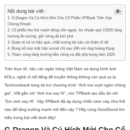
Nội dung bài viết :
G-Dragon Và Cú Hích Mới Cho Cổ Phiếu VPBank Trên Sàn
Chứng Khoán
Cổ phiếu thu hút mạnh dòng vốn ngoại, lợi nhuận quý I/2025 tăng
trưởng ấn tượng, giữ vững đà bứt phá
Quản trị rủi ro hiệu quả, chất lượng tài sản cải thiện rõ rệt
Bùng nổ mọi mặt trận social chỉ sau 24h với ông hoàng Kpop
Tham vọng tăng trưởng bền vững và đột phá trong năm 2025
Trên thực tế, việc các ngân hàng Việt Nam sử dụng hình ảnh
KOLs, nghệ sĩ nổi tiếng để truyền thông không còn quá xa lạ.
Techcombank từng tài trợ chương trình “Anh trai vượt ngàn chông
gai”, VIB gắn với “Anh trai say Hi”, còn TPBank tạo dấu ấn với
“Em xinh say Hi”. Vậy VPBank đã áp dụng chiến lược này như thế
nào để tăng trưởng mạnh mẽ đến vậy ? Hãy cùng GoodGood tìm
hiểu trong bài viết dưới đây!
G-Dragon Và Cú Hích Mới Cho Cổ