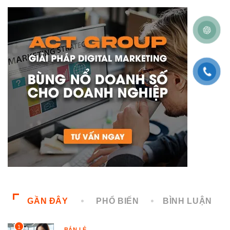
GẦN ĐÂY
PHỔ BIẾN
BÌNH LUẬN
1
BÁN LẺ