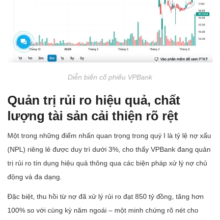
Diễn biến cổ phiếu VPBank
Quản trị rủi ro hiệu quả, chất
lượng tài sản cải thiện rõ rệt
Một trong những điểm nhấn quan trọng trong quý I là tỷ lệ nợ xấu
(NPL) riêng lẻ được duy trì dưới 3%, cho thấy VPBank đang quản
trị rủi ro tín dụng hiệu quả thông qua các biện pháp xử lý nợ chủ
động và đa dạng.
Đặc biệt, thu hồi từ nợ đã xử lý rủi ro đạt 850 tỷ đồng, tăng hơn
100% so với cùng kỳ năm ngoái – một minh chứng rõ nét cho