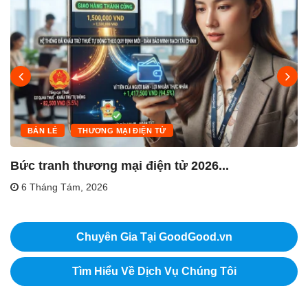
BÁN LẺ
THƯƠNG MẠI ĐIỆN TỬ
Bức tranh thương mại điện tử 2026...
6 Tháng Tám, 2026
Chuyên Gia Tại GoodGood.vn
Tìm Hiểu Về Dịch Vụ Chúng Tôi