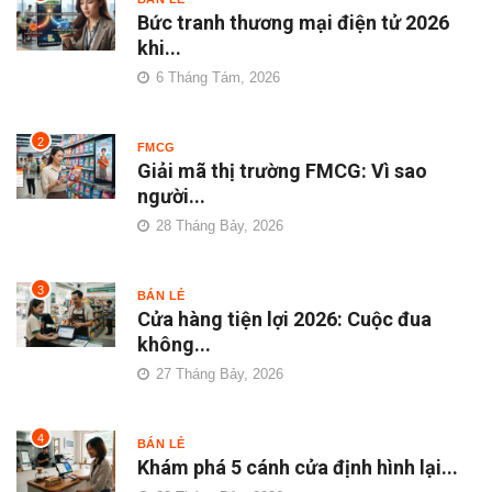
Bức tranh thương mại điện tử 2026
khi...
6 Tháng Tám, 2026
2
FMCG
Giải mã thị trường FMCG: Vì sao
người...
28 Tháng Bảy, 2026
3
BÁN LẺ
Cửa hàng tiện lợi 2026: Cuộc đua
không...
27 Tháng Bảy, 2026
4
BÁN LẺ
Khám phá 5 cánh cửa định hình lại...