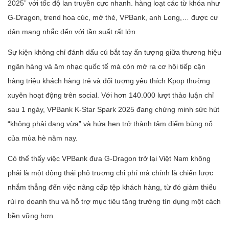
2025” với tốc độ lan truyền cực nhanh. hàng loạt các từ khóa như
G-Dragon, trend hoa cúc, mở thẻ, VPBank, anh Long,… được cư
dân mạng nhắc đến với tần suất rất lớn.
Sự kiện không chỉ đánh dấu cú bắt tay ấn tượng giữa thương hiệu
ngân hàng và âm nhạc quốc tế mà còn mở ra cơ hội tiếp cận
hàng triệu khách hàng trẻ và đối tượng yêu thích Kpop thường
xuyên hoạt động trên social. Với hơn 140.000 lượt thảo luận chỉ
sau 1 ngày, VPBank K-Star Spark 2025 đang chứng minh sức hút
“không phải dạng vừa” và hứa hẹn trở thành tâm điểm bùng nổ
của mùa hè năm nay.
Có thể thấy việc VPBank đưa G-Dragon trở lại Việt Nam không
phải là một động thái phô trương chi phí mà chính là chiến lược
nhắm thẳng đến việc nâng cấp tệp khách hàng, từ đó giảm thiểu
rủi ro doanh thu và hỗ trợ mục tiêu tăng trưởng tín dụng một cách
bền vững hơn.