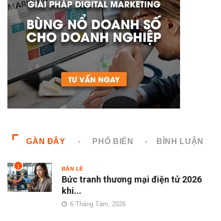
GẦN ĐÂY
PHỔ BIẾN
BÌNH LUẬN
1
BÁN LẺ
Bức tranh thương mại điện tử 2026
khi...
6 Tháng Tám, 2026