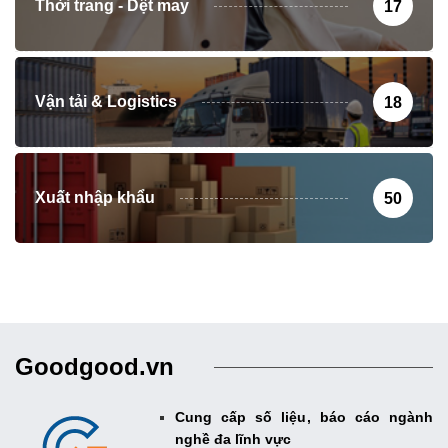
Thời trang - Dệt may
17
Vận tải & Logistics
18
Xuất nhập khẩu
50
Goodgood.vn
Cung cấp số liệu, báo cáo ngành
nghề đa lĩnh vực