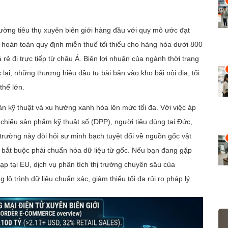
rường tiêu thụ xuyên biên giới hàng đầu với quy mô ước đạt
 hoàn toàn quy định miễn thuế tối thiểu cho hàng hóa dưới 800
ẻ đi trực tiếp từ châu Á. Biên lợi nhuận của ngành thời trang
lại, những thương hiệu đầu tư bài bản vào kho bãi nội địa, tối
thế lớn.
ản kỹ thuật và xu hướng xanh hóa lên mức tối đa. Với việc áp
chiếu sản phẩm kỹ thuật số (DPP), người tiêu dùng tại Đức,
rường này đòi hỏi sự minh bạch tuyệt đối về nguồn gốc vật
p bắt buộc phải chuẩn hóa dữ liệu từ gốc. Nếu bạn đang gặp
ạp tại EU, dịch vụ phân tích thị trường chuyên sâu của
ộ trình dữ liệu chuẩn xác, giảm thiểu tối đa rủi ro pháp lý.