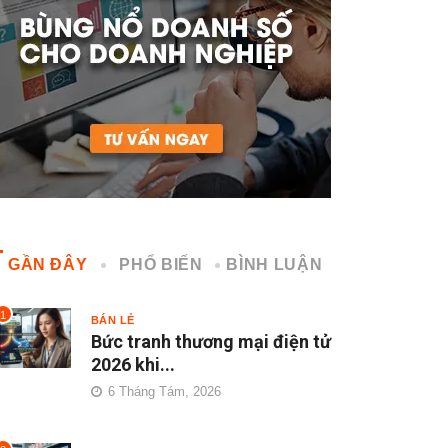
GẦN ĐÂY
PHỔ BIẾN
BÌNH LUẬN
1
BÁN LẺ
Bức tranh thương mại điện tử
2026 khi...
6 Tháng Tám, 2026