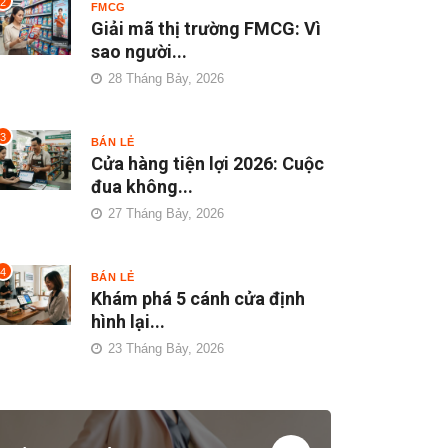
2
FMCG
Giải mã thị trường FMCG: Vì
sao người...
28 Tháng Bảy, 2026
3
BÁN LẺ
Cửa hàng tiện lợi 2026: Cuộc
đua không...
27 Tháng Bảy, 2026
4
BÁN LẺ
Khám phá 5 cánh cửa định
hình lại...
23 Tháng Bảy, 2026