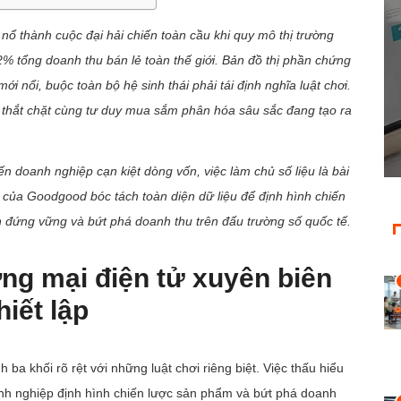
nổ thành cuộc đại hải chiến toàn cầu khi quy mô thị trường
% tổng doanh thu bán lẻ toàn thế giới. Bản đồ thị phần chứng
i nổi, buộc toàn bộ hệ sinh thái phải tái định nghĩa luật chơi.
 thắt chặt cùng tư duy mua sắm phân hóa sâu sắc đang tạo ra
n doanh nghiệp cạn kiệt dòng vốn, việc làm chủ số liệu là bài
g của Goodgood bóc tách toàn diện dữ liệu để định hình chiến
n đứng vững và bứt phá doanh thu trên đấu trường số quốc tế.
ng mại điện tử xuyên biên
hiết lập
a khối rõ rệt với những luật chơi riêng biệt. Việc thấu hiểu
oanh nghiệp định hình chiến lược sản phẩm và bứt phá doanh