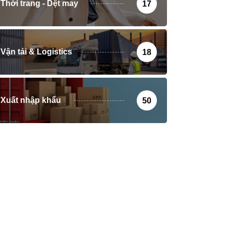
Thời trang - Dệt may
17
Vận tải & Logistics
18
Xuất nhập khẩu
50