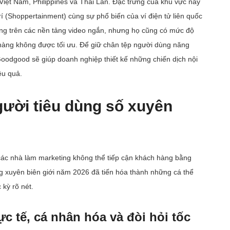
Việt Nam, Philippines và Thái Lan. Đặc trưng của khu vực này
rí (Shoppertainment) cùng sự phổ biến của ví điện tử liên quốc
ớng trên các nền tảng video ngắn, nhưng họ cũng có mức độ
o hàng không được tối ưu. Để giữ chân tệp người dùng năng
Goodgood sẽ giúp doanh nghiệp thiết kế những chiến dịch nội
ệu quả.
ười tiêu dùng số xuyên
các nhà làm marketing không thể tiếp cận khách hàng bằng
xuyên biên giới năm 2026 đã tiến hóa thành những cá thể
kỳ rõ nét.
c tế, cá nhân hóa và đòi hỏi tốc