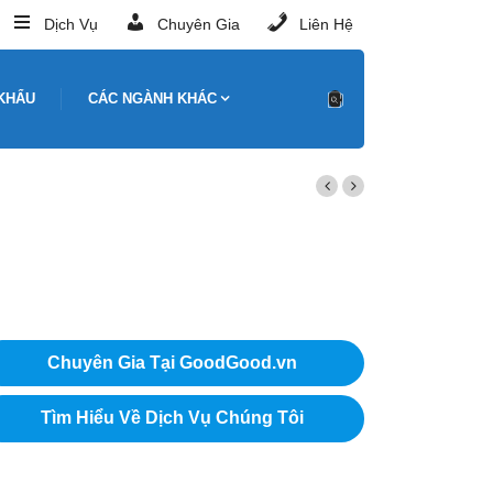
Dịch Vụ
Chuyên Gia
Liên Hệ
KHẨU
CÁC NGÀNH KHÁC
Chuyên Gia Tại GoodGood.vn
Tìm Hiểu Về Dịch Vụ Chúng Tôi