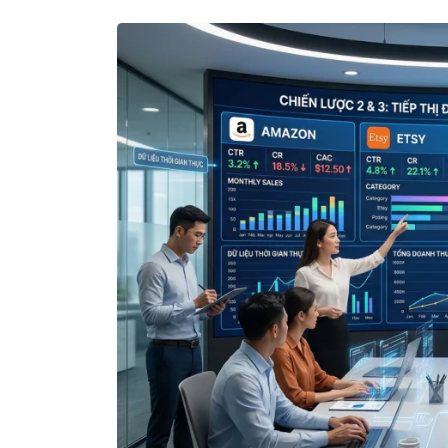
Xu hướ
Mrs Ngọc
doanh 
được d
Chuyên Gia
sao?