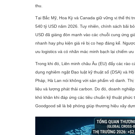
thu.
Tại Bắc Mỹ, Hoa Kỳ và Canada giữ vững vị thế thị t
540 tỷ USD năm 2026. Tuy nhiên, chính sách bãi bỏ
USD đã giáng đòn mạnh vào các chuỗi cung ứng giá r
nhanh hay phụ kiện giá rẻ bị co hẹp đáng kể. Ngược 
ưu logistics và có nhãn mác minh bạch lại chiếm ưu 
Trong khi đó, Liên minh châu Âu (EU) đẩy các rào c
dụng nghiêm ngặt Đạo luật kỹ thuật số (DSA) và Hộ 
Pháp, Hà Lan nói không với sản phẩm vô danh. Thị t
liệu và lượng phát thải carbon. Do đó, doanh nghiệ
khó khăn khi đáp ứng các tiêu chuẩn kỹ thuật phức t
Goodgood sẽ là bệ phóng giúp thương hiệu xây dựng l