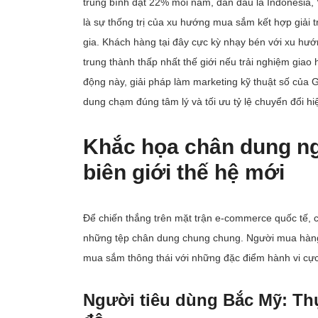
trung bình đạt 22% mỗi năm, dẫn đầu là Indonesia, 
là sự thống trị của xu hướng mua sắm kết hợp giải t
gia. Khách hàng tại đây cực kỳ nhạy bén với xu hư
trung thành thấp nhất thế giới nếu trải nghiệm gia
động này, giải pháp làm marketing kỹ thuật số của 
dung chạm đúng tâm lý và tối ưu tỷ lệ chuyển đổi hi
Khắc họa chân dung ng
biên giới thế hệ mới
Để chiến thắng trên mặt trận e-commerce quốc tế, 
những tệp chân dung chung chung. Người mua hàng 
mua sắm thông thái với những đặc điểm hành vi cực 
Người tiêu dùng Bắc Mỹ: Thự