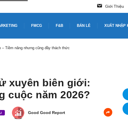
Giới Thiệu
ARKETING
FMCG
F&B
BÁN LẺ
XUẤT NHẬP 
du lịch Nhật Bản
ử xuyên biên giới:
g cuộc năm 2026?
Good Good Report
U