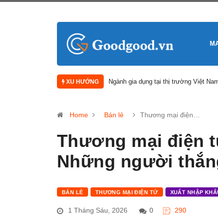
M
Báo cáo nghiên cứu thị trường khách 
XU HƯỚNG
Home
Bán lẻ
Thương mại điện…
Thương mại điện t
Những người thắn
BÁN LẺ
THƯƠNG MẠI ĐIỆN TỬ
XUẤT NHẬP KHẨ
1 Tháng Sáu, 2026
0
290