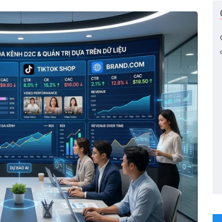
ng kinh
Đối thoại thẳng
Mr Bùi Đỗ
sau dịch
thắn
Mạnh
ự đoán ra
Chuyên Gia