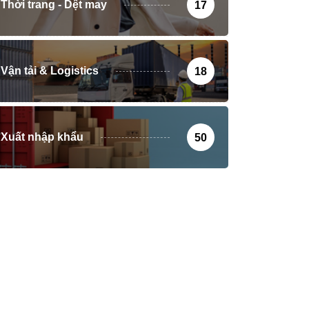
Thời trang - Dệt may
17
Vận tải & Logistics
18
Xuất nhập khẩu
50