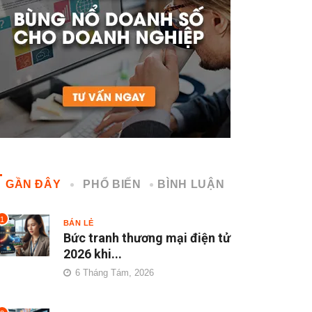
GẦN ĐÂY
PHỔ BIẾN
BÌNH LUẬN
1
BÁN LẺ
Bức tranh thương mại điện tử
2026 khi...
6 Tháng Tám, 2026