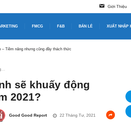
Giới Thiệu
ARKETING
FMCG
F&B
BÁN LẺ
XUẤT NHẬP 
du lịch Nhật Bản
ng…
nh sẽ khuấy động
ăm 2021?
Good Good Report
22 Tháng Tư, 2021