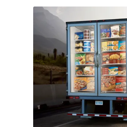
Xu
Mrs Ngọc
do
đư
Chuyên Gia
s