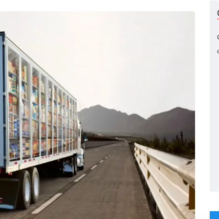
 hướng kinh
Đối thoại thẳng
Mr Bùi Đỗ
anh sau dịch
thắn
Mạnh
ợc dự đoán ra
Chuyên Gia
ao?