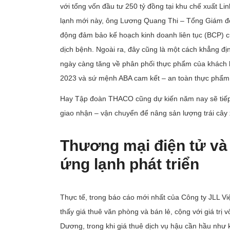
với tổng vốn đầu tư 250 tỷ đồng tại khu chế xuất L
lạnh mới này, ông Lương Quang Thi – Tổng Giám đố
động đảm bảo kế hoạch kinh doanh liên tục (BCP) c
dịch bệnh. Ngoài ra, đây cũng là một cách khẳng đị
ngày càng tăng về phân phối thực phẩm của khách h
2023 và sứ mệnh ABA cam kết – an toàn thực phẩm
Hay Tập đoàn THACO cũng dự kiến năm nay sẽ tiếp 
giao nhận – vận chuyển để nâng sản lượng trái cây
Thương mại điện tử và 
ứng lạnh phát triển
Thực tế, trong báo cáo mới nhất của Công ty JLL Vi
thấy giá thuê văn phòng và bán lẻ, cộng với giá trị 
Dương, trong khi giá thuê dịch vụ hậu cần hầu như 