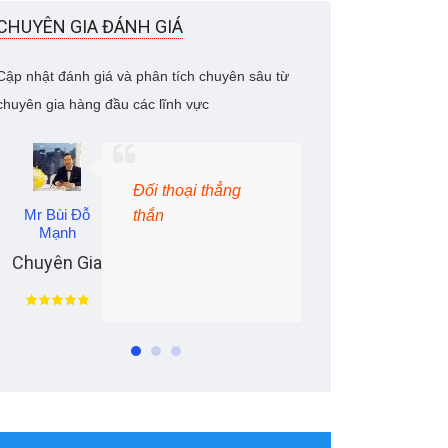
CHUYÊN GIA ĐÁNH GIÁ
Cập nhật đánh giá và phân tích chuyên sâu từ
chuyên gia hàng đầu các lĩnh vực
Vấn đề con người
Mr Bùi Đỗ
Mrs Ngọ
trong chuyển đổi
Mạnh
số doanh nghiệp
Chuyên G
Chuyên Gia