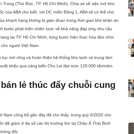
inh Trung (Thủ Đức, TP. Hồ Chí Minh). Chia sẻ về việc mở kho
c của ABA cho biết, với DC miền Đông 1, ABA sẽ có thể chủ
ủa khách hàng không bị gián đoạn trong thời gian khó khăn do
nh bước phát triển chiến lược về khả năng đáp ứng nhu cầu
àng tại TP. Hồ Chí Minh, từng bước hiện thực hóa tầm nhìn
 cho người Việt Nam.
tục mở rộng và hoàn thiện hệ thống kho lạnh và trung tâm
 xuất khẩu qua cảng biển Chu Lai đạt mức 120.000 tấn/năm.
bán lẻ thúc đẩy chuỗi cung
ệt Nam công bố gần đây đã cho thấy, trong quý II/2020 cho
vốn đã giảm ở đa số các thị trường lớn tại Châu Á Thái Bình
không đổi.