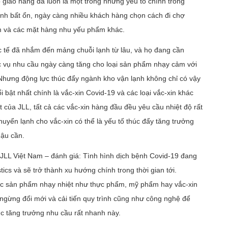
 giao hàng đã luôn là một trong những yếu tố chính trong
bệnh bất ổn, ngày càng nhiều khách hàng chọn cách đi chợ
ẩm và các mặt hàng nhu yếu phẩm khác.
c tế đã nhắm đến mảng chuỗi lạnh từ lâu, và họ đang cần
ục vụ nhu cầu ngày càng tăng cho loại sản phẩm nhạy cảm với
hưng động lực thúc đẩy ngành kho vận lạnh không chỉ có vậy
bật nhất chính là vắc-xin Covid-19 và các loại vắc-xin khác
t của JLL, tất cả các vắc-xin hàng đầu đều yêu cầu nhiệt độ rất
huyển lạnh cho vắc-xin có thể là yếu tố thúc đẩy tăng trưởng
hậu cần.
JLL Việt Nam – đánh giá: Tình hình dịch bệnh Covid-19 đang
tics và sẽ trở thành xu hướng chính trong thời gian tới.
các sản phẩm nhạy nhiệt như thực phẩm, mỹ phẩm hay vắc-xin
ngừng đổi mới và cải tiến quy trình cũng như công nghệ để
c tăng trưởng nhu cầu rất nhanh này.