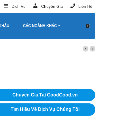
Dịch Vụ
Chuyên Gia
Liên Hệ
KHẨU
CÁC NGÀNH KHÁC
Chuyên Gia Tại GoodGood.vn
Tìm Hiểu Về Dịch Vụ Chúng Tôi