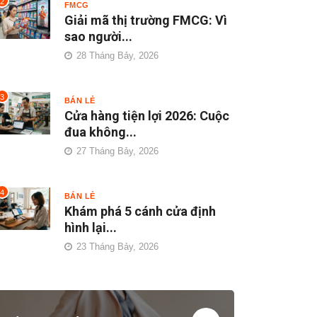
2
FMCG
Giải mã thị trường FMCG: Vì
sao người...
28 Tháng Bảy, 2026
3
BÁN LẺ
Cửa hàng tiện lợi 2026: Cuộc
đua không...
27 Tháng Bảy, 2026
4
BÁN LẺ
Khám phá 5 cánh cửa định
hình lại...
23 Tháng Bảy, 2026