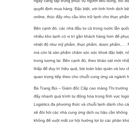
ngày càng tập trung phục vụ người tiêu dùng, tốc độ
quyết định mua hàng. Đặc biệt, với tình hình dịch 
online, thúc đẩy nhu cầu kho trữ lạnh cho thực ph
Bên cạnh đó, các nhà đầu tư cả trong nước lẫn quố
nhiều kho lạnh có vị trí gần khách hàng hơn để ph
nhiệt độ như mỹ phẩm, thực phẩm, dược phẩm,…. N
mà còn là sản phẩm chăm sóc sức khoẻ đặc biệt, nổi 
trong tương lai. Bên cạnh đó, theo khảo sát mới nhấ
thấp để duy trì hiệu quả, bài toán bảo quản và lưu c
quan trọng tiếp theo cho chuỗi cung ứng và ngành 
Bà Trang Bùi – Giám đốc Cấp cao mảng Thị trường 
đẩy nhanh quá trình tự động hóa trong lĩnh vực logis
Logistics đa phương thức và chuỗi lạnh dành cho 
sẽ đòi hỏi các nhà cung ứng dịch vụ hậu cần không 
không để vuột mất cơ hội hưởng lợi từ các phân khú