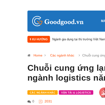
M
Báo cáo nghiên cứu thị trường khách 
XU HƯỚNG
Home
Các ngành khác
Chuỗi cung ứ
Chuỗi cung ứng lạ
ngành logistics n
CÁC NGÀNH KHÁC
VẬN TẢI & LOGISTICS
0
2031