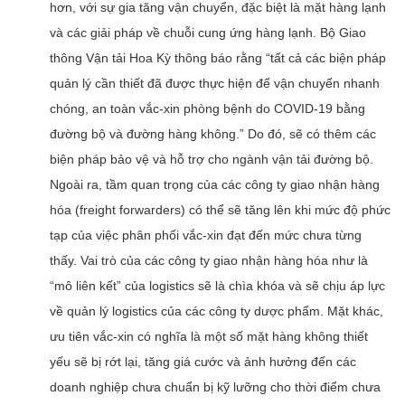
hơn, với sự gia tăng vận chuyển, đặc biệt là mặt hàng lạnh
và các giải pháp về chuỗi cung ứng hàng lạnh. Bộ Giao
thông Vận tải Hoa Kỳ thông báo rằng “tất cả các biện pháp
quản lý cần thiết đã được thực hiện để vận chuyển nhanh
chóng, an toàn vắc-xin phòng bệnh do COVID-19 bằng
đường bộ và đường hàng không.” Do đó, sẽ có thêm các
biện pháp bảo vệ và hỗ trợ cho ngành vận tải đường bộ.
Ngoài ra, tầm quan trọng của các công ty giao nhận hàng
hóa (freight forwarders) có thể sẽ tăng lên khi mức độ phức
tạp của việc phân phối vắc-xin đạt đến mức chưa từng
thấy. Vai trò của các công ty giao nhận hàng hóa như là
“mô liên kết” của logistics sẽ là chìa khóa và sẽ chịu áp lực
về quản lý logistics của các công ty dược phẩm. Mặt khác,
ưu tiên vắc-xin có nghĩa là một số mặt hàng không thiết
yếu sẽ bị rớt lại, tăng giá cước và ảnh hưởng đến các
doanh nghiệp chưa chuẩn bị kỹ lưỡng cho thời điểm chưa