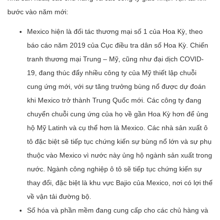
bước vào năm mới:
Mexico hiện là đối tác thương mại số 1 của Hoa Kỳ, theo
báo cáo năm 2019 của Cục điều tra dân số Hoa Kỳ. Chiến
tranh thương mại Trung – Mỹ, cũng như đại dịch COVID-
19, đang thúc đẩy nhiều công ty của Mỹ thiết lập chuỗi
cung ứng mới, với sự tăng trưởng bùng nổ được dự đoán
khi Mexico trở thành Trung Quốc mới. Các công ty đang
chuyển chuỗi cung ứng của họ về gần Hoa Kỳ hơn để ủng
hộ Mỹ Latinh và cụ thể hơn là Mexico. Các nhà sản xuất ô
tô đặc biệt sẽ tiếp tục chứng kiến ​​sự bùng nổ lớn và sự phụ
thuộc vào Mexico vì nước này ủng hộ ngành sản xuất trong
nước. Ngành công nghiệp ô tô sẽ tiếp tục chứng kiến ​​sự
thay đổi, đặc biệt là khu vực Bajio của Mexico, nơi có lợi thế
về vận tải đường bộ.
Số hóa và phần mềm đang cung cấp cho các chủ hàng và