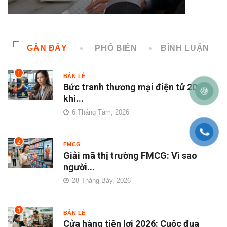
GẦN ĐÂY
PHỔ BIẾN
BÌNH LUẬN
1
BÁN LẺ
Bức tranh thương mại điện tử 2026
khi...
6 Tháng Tám, 2026
2
FMCG
Giải mã thị trường FMCG: Vì sao
người...
28 Tháng Bảy, 2026
3
BÁN LẺ
Cửa hàng tiện lợi 2026: Cuộc đua