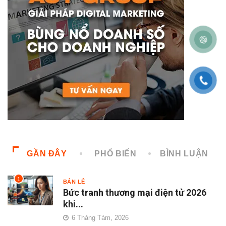
GẦN ĐÂY
PHỔ BIẾN
BÌNH LUẬN
1
BÁN LẺ
Bức tranh thương mại điện tử 2026
khi...
6 Tháng Tám, 2026