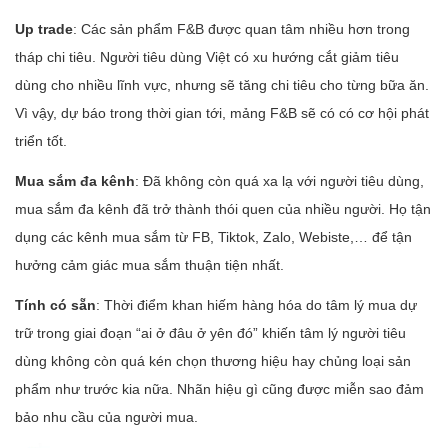
Up trade
: Các sản phẩm F&B được quan tâm nhiều hơn trong
tháp chi tiêu. Người tiêu dùng Việt có xu hướng cắt giảm tiêu
dùng cho nhiều lĩnh vực, nhưng sẽ tăng chi tiêu cho từng bữa ăn.
Vì vậy, dự báo trong thời gian tới, mảng F&B sẽ có có cơ hội phát
triển tốt.
Mua sắm đa kênh
: Đã không còn quá xa lạ với người tiêu dùng,
mua sắm đa kênh đã trở thành th
ói quen của nhiều người. Họ tận
dụng các kênh mua sắm từ FB, Tiktok, Zalo, Webiste,… để tận
hưởng cảm giác mua sắm thuận tiện nhất.
Tính có sẵn
: Thời điểm khan hiếm hàng hóa do tâm lý mua dự
trữ trong giai đoạn “ai ở đâu ở yên đó” khiến tâm lý người tiêu
dùng không còn quá kén chọn thương hiệu hay chủng loại sản
phẩm như trước kia nữa. Nhãn hiệu gì cũng được miễn sao đảm
bảo nhu cầu của người mua.