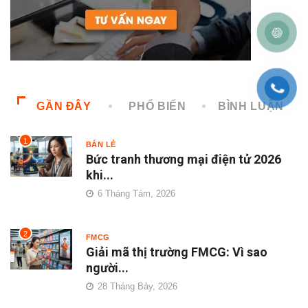
GẦN ĐÂY
PHỔ BIẾN
BÌNH LUẬN
1
BÁN LẺ
Bức tranh thương mại điện tử 2026
khi...
6 Tháng Tám, 2026
2
FMCG
Giải mã thị trường FMCG: Vì sao
người...
28 Tháng Bảy, 2026