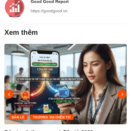
Good Good Report
https://goodgood.vn
Xem thêm
BÁN LẺ
THƯƠNG MẠI ĐIỆN TỬ